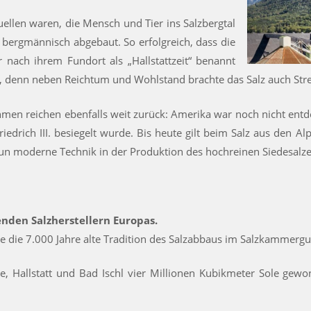
ellen waren, die Mensch und Tier ins Salzbergtal
s bergmännisch abgebaut. So erfolgreich, dass die
ar nach ihrem Fundort als „Hallstattzeit“ benannt
e, denn neben Reichtum und Wohlstand brachte das Salz auch Str
hmen reichen ebenfalls weit zurück: Amerika war noch nicht entd
iedrich III. besiegelt wurde. Bis heute gilt beim Salz aus den 
un moderne Technik in der Produktion des hochreinen Siedesalzes
enden Salzherstellern Europas.
sie die 7.000 Jahre alte Tradition des Salzabbaus im Salzkammergut
e, Hallstatt und Bad Ischl vier Millionen Kubikmeter Sole gew