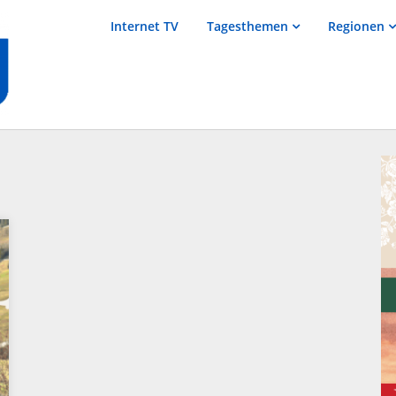
salzTV –
Internet TV
Tagesthemen
Regionen
Nachrichten
aus dem
Salzkammergut