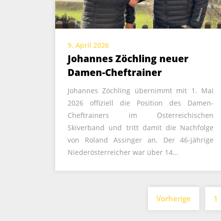
9. April 2026
Johannes Zöchling neuer
Damen-Cheftrainer
Johannes Zöchling übernimmt mit 1. Mai
2026 offiziell die Position des Damen-
Cheftrainers im Österreichischen
Skiverband und tritt damit die Nachfolge
von Roland Assinger an. Der 46-jährige
Niederösterreicher war über 14…
Seitennummerierung
Vorherige
1
der