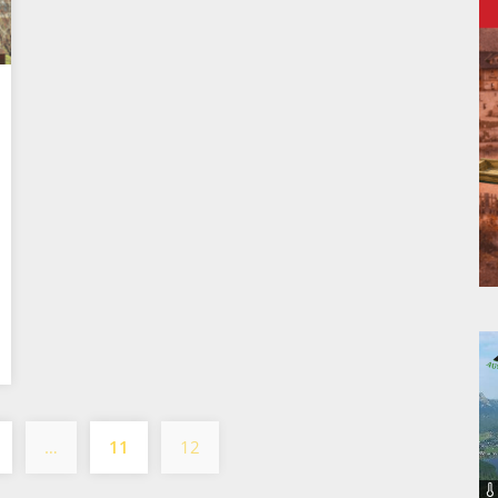
…
11
12