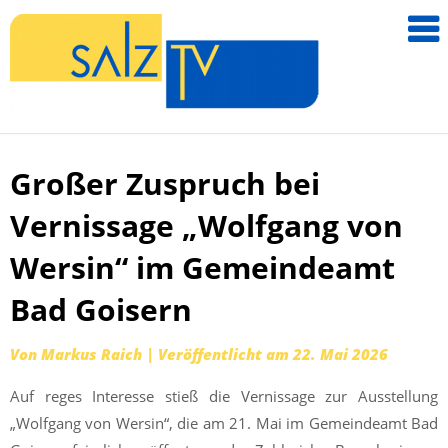
salzTV –
Nachricht
aus dem
Salzkamm
Großer Zuspruch bei
Zum
Inhalt
Vernissage „Wolfgang von
springen
Wersin“ im Gemeindeamt
Bad Goisern
Von
Markus Raich
|
Veröffentlicht am
22. Mai 2026
Auf reges Interesse stieß die Vernissage zur Ausstellung
„Wolfgang von Wersin“, die am 21. Mai im Gemeindeamt Bad