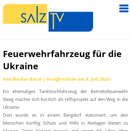
salzTV –
Nachricht
aus dem
Salzkamm
Feuerwehrfahrzeug für die
Zum
Inhalt
Ukraine
springen
Von
Markus Raich
|
Veröffentlicht am
9. Juli 2026
Ein ehemaliges Tanklöschfahrzeug der Betriebsfeuerwehr
Steeg machte sich kürzlich als Hilfsprojekt auf den Weg in die
Ukraine:
Dort wurde es in einem Bergdorf stationiert, um den
Menschen künftig Schutz und Hilfe in Notlagen bieten zu
können. Denn bislang musste mit einem 60 Jahre alten