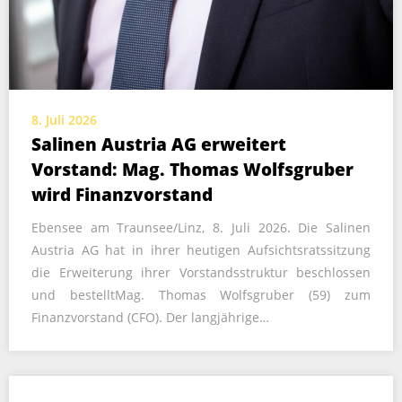
8. Juli 2026
Salinen Austria AG erweitert
Vorstand: Mag. Thomas Wolfsgruber
wird Finanzvorstand
Ebensee am Traunsee/Linz, 8. Juli 2026. Die Salinen
Austria AG hat in ihrer heutigen Aufsichtsratssitzung
die Erweiterung ihrer Vorstandsstruktur beschlossen
und bestelltMag. Thomas Wolfsgruber (59) zum
Finanzvorstand (CFO). Der langjährige…