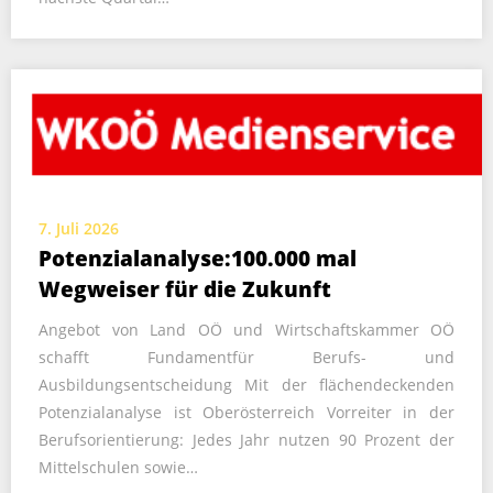
7. Juli 2026
Potenzialanalyse:100.000 mal
Wegweiser für die Zukunft
Angebot von Land OÖ und Wirtschaftskammer OÖ
schafft Fundamentfür Berufs- und
Ausbildungsentscheidung Mit der flächendeckenden
Potenzialanalyse ist Oberösterreich Vorreiter in der
Berufsorientierung: Jedes Jahr nutzen 90 Prozent der
Mittelschulen sowie…