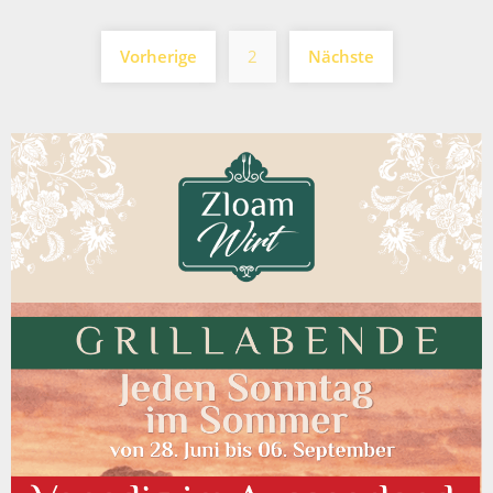
Seitennummerierung
Vorherige
2
Nächste
der
Beiträge