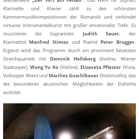
Klarinette und Klavier zählt zu den schönsten
Kammermusikkompositionen der Romantik und verbindet
virtuose Instrumentalkunst mit großer emotionaler Tiefe. Es
musizieren die Sopranistin
Judith Sauer
, der
Klarinettist
Manfred Stimez
und Pianist
Peter Brugger
.
Ergänzt wird das Programm durch ein prominent besetztes
Streichquartett mit
Dominik Hellsberg
(Violine, Wiener
Staatsoper),
Wang Yu Ko
(Violine),
Elizaveta Pfiester
(Viola,
Volksoper Wien) und
Marilies Guschlbauer
(Violoncello), das
die besonderen akustischen Möglichkeiten der Eishöhle
auslotet.