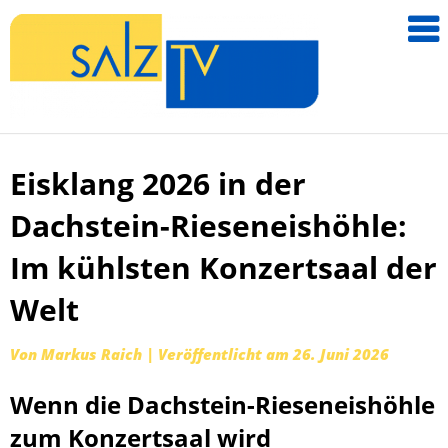
salzTV –
Nachricht
aus dem
Salzkamm
Eisklang 2026 in der
Zum
Inhalt
Dachstein-Rieseneishöhle:
springen
Im kühlsten Konzertsaal der
Welt
Von
Markus Raich
|
Veröffentlicht am
26. Juni 2026
Wenn die Dachstein-Rieseneishöhle
zum Konzertsaal wird