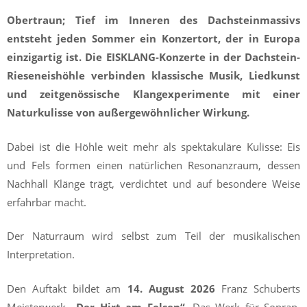
Obertraun; Tief im Inneren des Dachsteinmassivs
entsteht jeden Sommer ein Konzertort, der in Europa
einzigartig ist.
Die EISKLANG-Konzerte in der Dachstein-
Rieseneishöhle verbinden klassische Musik, Liedkunst
und zeitgenössische Klangexperimente mit einer
Naturkulisse von außergewöhnlicher Wirkung.
Dabei ist die Höhle weit mehr als spektakuläre Kulisse: Eis
und Fels formen einen natürlichen Resonanzraum, dessen
Nachhall Klänge trägt, verdichtet und auf besondere Weise
erfahrbar macht.
Der Naturraum wird selbst zum Teil der musikalischen
Interpretation.
Den Auftakt bildet am
14. August 2026
Franz Schuberts
Meisterwerk
„Der Hirt am Felsen“
. Das Werk für Sopran,