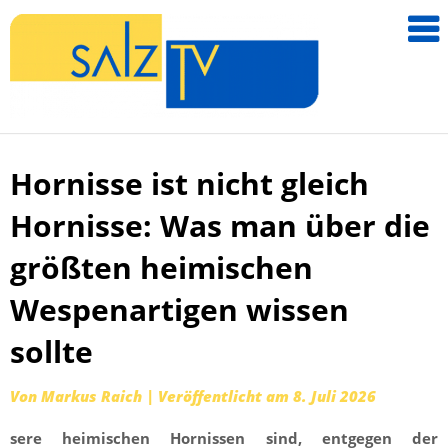
salzTV –
Nachricht
aus dem
Salzkamm
Hornisse ist nicht gleich
Zum
Inhalt
Hornisse: Was man über die
springen
größten heimischen
Wespenartigen wissen
sollte
Von
Markus Raich
|
Veröffentlicht am
8. Juli 2026
sere heimischen Hornissen sind, entgegen der