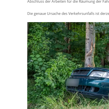
Abschluss der Arbeiten für die Räumung der Fah
Die genaue Ursache des Verkehrsunfalls ist derze