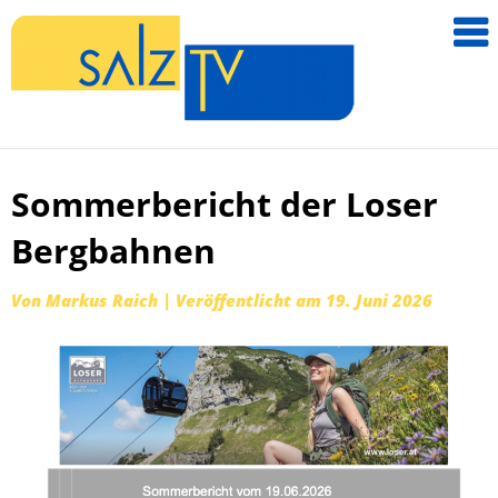
salzTV –
Nachricht
aus dem
Salzkamm
Sommerbericht der Loser
Zum
Inhalt
Bergbahnen
springen
Von
Markus Raich
|
Veröffentlicht am
19. Juni 2026