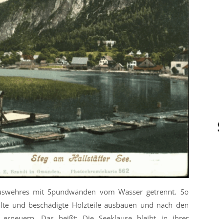
lauswehres mit Spundwänden vom Wasser getrennt. So
alte und beschädigte Holzteile ausbauen und nach den
rneuern. Das heißt: Die Seeklause bleibt in ihrer