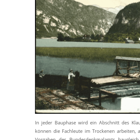
In jeder Bauphase wird ein Abschnitt des K
können die Fachleute im Trockenen arbeiten, 
Vorgaben des Bundesdenkmalamts baugleich e