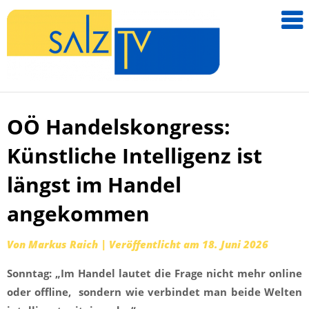
salzTV –
Nachricht
aus dem
Salzkamm
OÖ Handelskongress:
Zum
Inhalt
Künstliche Intelligenz ist
springen
längst im Handel
angekommen
Von
Markus Raich
|
Veröffentlicht am
18. Juni 2026
Sonntag: „Im Handel lautet die Frage nicht mehr online
oder offline,
sondern wie verbindet man beide Welten