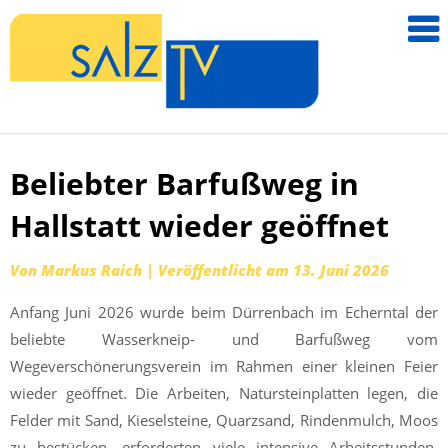
salzTV –
Nachricht
aus dem
Salzkamm
Beliebter Barfußweg in
Zum
Inhalt
Hallstatt wieder geöffnet
springen
Von
Markus Raich
|
Veröffentlicht am
13. Juni 2026
Anfang Juni 2026 wurde beim Dürrenbach im Echerntal der
beliebte Wasserkneip- und Barfußweg vom
Wegeverschönerungsverein im Rahmen einer kleinen Feier
wieder geöffnet. Die Arbeiten, Natursteinplatten legen, die
Felder mit Sand, Kieselsteine, Quarzsand, Rindenmulch, Moos
zu bestücken, erforderten viele intensive Arbeitsstunden.