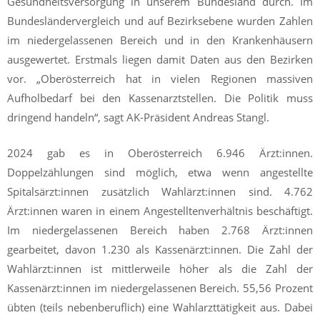
Gesundheitsversorgung in unserem Bundesland durch. Im
Bundesländervergleich und auf Bezirksebene wurden Zahlen
im niedergelassenen Bereich und in den Krankenhäusern
ausgewertet. Erstmals liegen damit Daten aus den Bezirken
vor. „Oberösterreich hat in vielen Regionen massiven
Aufholbedarf bei den Kassenarztstellen. Die Politik muss
dringend handeln“, sagt AK-Präsident Andreas Stangl.
2024 gab es in Oberösterreich 6.946 Ärzt:innen.
Doppelzählungen sind möglich, etwa wenn angestellte
Spitalsärzt:innen zusätzlich Wahlärzt:innen sind. 4.762
Ärzt:innen waren in einem Angestelltenverhältnis beschäftigt.
Im niedergelassenen Bereich haben 2.768 Ärzt:innen
gearbeitet, davon 1.230 als Kassenärzt:innen. Die Zahl der
Wahlärzt:innen ist mittlerweile höher als die Zahl der
Kassenärzt:innen im niedergelassenen Bereich. 55,56 Prozent
übten (teils nebenberuflich) eine Wahlarzttätigkeit aus. Dabei