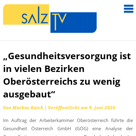
salzTV –
Nachricht
aus dem
Salzkamm
„Gesundheitsversorgung ist
Zum
Inhalt
in vielen Bezirken
springen
Oberösterreichs zu wenig
ausgebaut“
Von
Markus Raich
|
Veröffentlicht am
9. Juni 2026
Im Auftrag der Arbeiterkammer Oberösterreich führte die
Gesundheit Österreich GmbH (GÖG) eine Analyse der