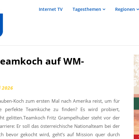
salzTV –
Internet TV
Tagesthemen
Regionen
Nachrichten
aus dem
Salzkammergut
 Teamkoch auf WM-
i 2026
Hauben-Koch zum ersten Mal nach Amerika reist, um für
ie perfekte Teamküche zu finden? Es wird probiert,
ht gelitten.Teamkoch Fritz Grampelhuber steht vor der
rriere: Er soll das österreichische Nationalteam bei der
ch bevor gekocht wird, geht’s auf Mission quer durch