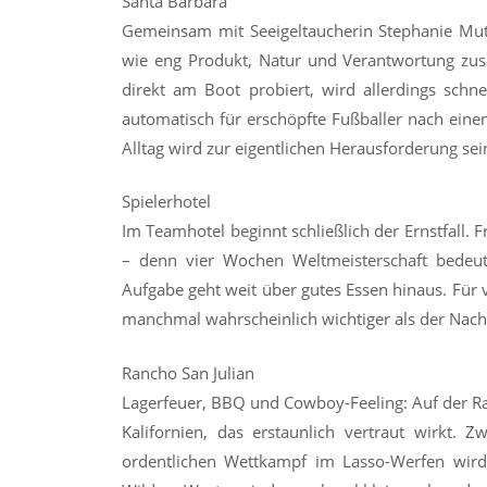
Santa Barbara
Gemeinsam mit Seeigeltaucherin Stephanie Mutz 
wie eng Produkt, Natur und Verantwortung zus
direkt am Boot probiert, wird allerdings schnel
automatisch für erschöpfte Fußballer nach ein
Alltag wird zur eigentlichen Herausforderung se
Spielerhotel
Im Teamhotel beginnt schließlich der Ernstfall. F
– denn vier Wochen Weltmeisterschaft bedeut
Aufgabe geht weit über gutes Essen hinaus. Für v
manchmal wahrscheinlich wichtiger als der Nac
Rancho San Julian
Lagerfeuer, BBQ und Cowboy-Feeling: Auf der Ra
Kalifornien, das erstaunlich vertraut wirkt.
ordentlichen Wettkampf im Lasso-Werfen wird