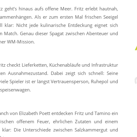
geht’s hinaus aufs offene Meer. Fritz erlebt hautnah,
ammenhängen. Als er zum ersten Mal frischen Seeigel
l klar: Nicht jede kulinarische Entdeckung eignet sich
em Match. Genau dieser Spagat zwischen Abenteuer und
iner WM-Mission.
ritz checkt Lieferketten, Küchenabläufe und Infrastruktur
en Ausnahmezustand. Dabei zeigt sich schnell: Seine
iele Spieler ist er längst Vertrauensperson, Ruhepol und
hspeisenwagen.
nch von Elizabeth Poett entdecken Fritz und Tamino ein
 Zwischen offenem Feuer, ehrlichen Zutaten und einem
 klar: Die Unterschiede zwischen Salzkammergut und