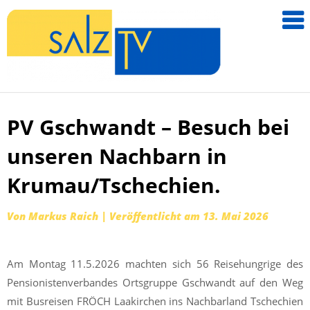
salzTV –
Nachricht
aus dem
Salzkamm
PV Gschwandt – Besuch bei
Zum
Inhalt
unseren Nachbarn in
springen
Krumau/Tschechien.
Von
Markus Raich
|
Veröffentlicht am
13. Mai 2026
Am Montag 11.5.2026 machten sich 56 Reisehungrige des
Pensionistenverbandes Ortsgruppe Gschwandt auf den Weg
mit Busreisen FRÖCH Laakirchen ins Nachbarland Tschechien