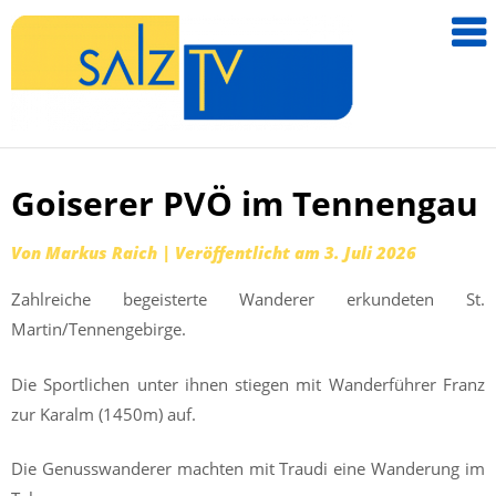
salzTV –
Nachricht
aus dem
Salzkamm
Goiserer PVÖ im Tennengau
Zum
Inhalt
Von
Markus Raich
|
Veröffentlicht am
3. Juli 2026
springen
Zahlreiche begeisterte Wanderer erkundeten St.
Martin/Tennengebirge.
Die Sportlichen unter ihnen stiegen mit Wanderführer Franz
zur Karalm (1450m) auf.
Die Genusswanderer machten mit Traudi eine Wanderung im