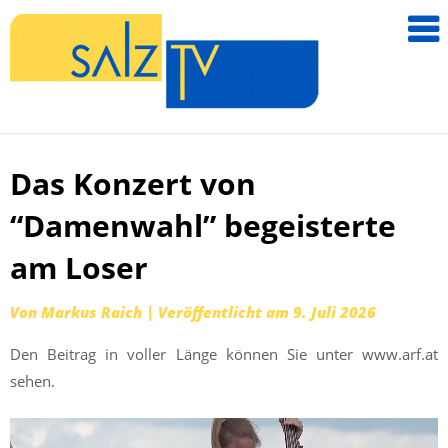
salzTV –
Nachricht
aus dem
Salzkamm
Das Konzert von
Zum
Inhalt
“Damenwahl” begeisterte
springen
am Loser
Von
Markus Raich
|
Veröffentlicht am
9. Juli 2026
Den Beitrag in voller Länge können Sie unter www.arf.at
sehen.