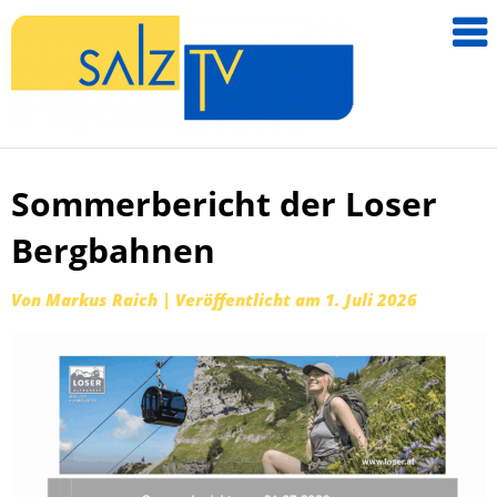
salzTV –
Nachricht
aus dem
Salzkamm
Sommerbericht der Loser
Zum
Inhalt
Bergbahnen
springen
Von
Markus Raich
|
Veröffentlicht am
1. Juli 2026