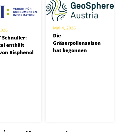
Mai 4, 2026
 2026
Die
T Schnuller:
Gräserpollensaison
tel enthält
hat begonnen
von Bisphenol