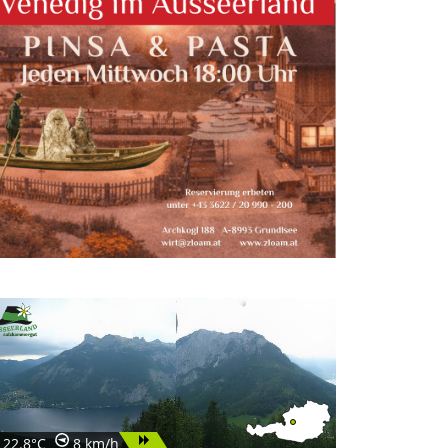
22.8°C
8 km/h