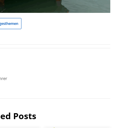
gesthemen
hrer
ted Posts