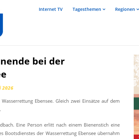
salzTV –
Internet TV
Tagesthemen
Regionen
Nachrichten
aus dem
Salzkammergut
enende bei der
ee
i 2026
r Wasserrettung Ebensee. Gleich zwei Einsätze auf dem
.
ndbach. Eine Person erlitt nach einem Bienenstich eine
des Bootsdienstes der Wasserrettung Ebensee übernahm