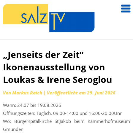
salzTV –
Nachricht
aus dem
Salzkamm
„Jenseits der Zeit“
Zum
Inhalt
Ikonenausstellung von
springen
Loukas & Irene Seroglou
Von
Markus Raich
|
Veröffentlicht am
29. Juni 2026
Wann: 24.07 bis 19.08.2026
Öffnungszeiten: Täglich, 09:00-14:00 und 16:00-20:00Unr
Wo: Bürgerspitalkirche St.Jakob beim Kammerhofmuseum
Gmunden