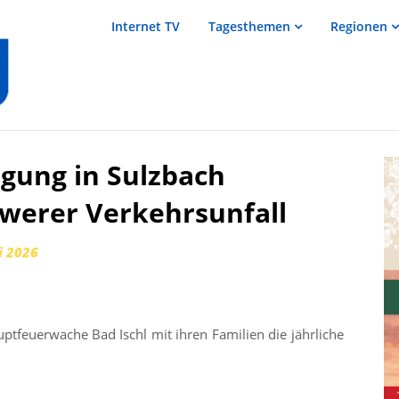
salzTV –
Internet TV
Tagesthemen
Regionen
Nachrichten
aus dem
Salzkammergut
gung in Sulzbach
hwerer Verkehrsunfall
i 2026
tfeuerwache Bad Ischl mit ihren Familien die jährliche