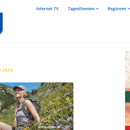
salzTV –
Internet TV
Tagesthemen
Regionen
Nachrichten
aus dem
Salzkammergut
i 2026