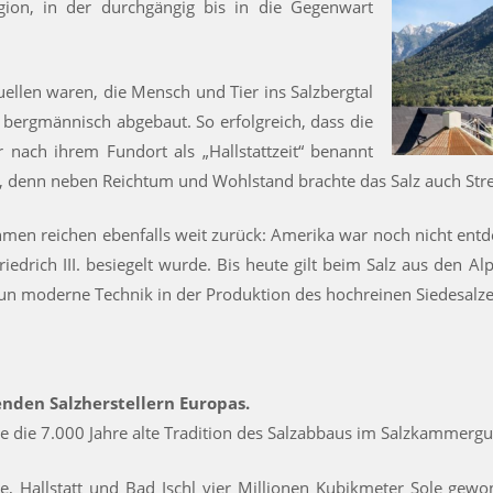
gion, in der durchgängig bis in die Gegenwart
ellen waren, die Mensch und Tier ins Salzbergtal
s bergmännisch abgebaut. So erfolgreich, dass die
ar nach ihrem Fundort als „Hallstattzeit“ benannt
e, denn neben Reichtum und Wohlstand brachte das Salz auch Str
hmen reichen ebenfalls weit zurück: Amerika war noch nicht entd
iedrich III. besiegelt wurde. Bis heute gilt beim Salz aus den 
un moderne Technik in der Produktion des hochreinen Siedesalzes
enden Salzherstellern Europas.
sie die 7.000 Jahre alte Tradition des Salzabbaus im Salzkammergut
e, Hallstatt und Bad Ischl vier Millionen Kubikmeter Sole gew