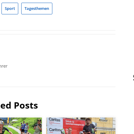
Sport
Tagesthemen
hrer
ted Posts