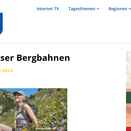
salzTV –
Internet TV
Tagesthemen
Regionen
Nachrichten
aus dem
Salzkammergut
oser Bergbahnen
i 2026