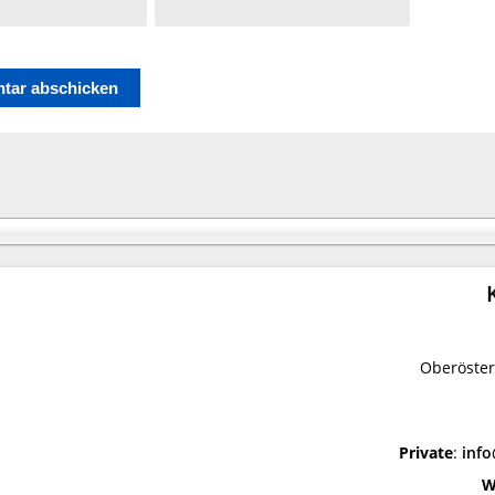
Oberöster
Private
:
inf
W