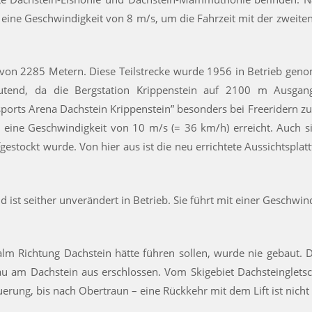
 eine Geschwindigkeit von 8 m/s, um die Fahrzeit mit der zweiten
e von 2285 Metern. Diese Teilstrecke wurde 1956 in Betrieb geno
eutend, da die Bergstation Krippenstein auf 2100 m Ausgan
esports Arena Dachstein Krippenstein” besonders bei Freeridern z
e eine Geschwindigkeit von 10 m/s (= 36 km/h) erreicht. Auch s
fgestockt wurde. Von hier aus ist die neu errichtete Aussichtspla
d ist seither unverändert in Betrieb. Sie führt mit einer Geschwi
dalm Richtung Dachstein hätte führen sollen, wurde nie gebaut. 
am Dachstein aus erschlossen. Vom Skigebiet Dachsteingletsch
erung, bis nach Obertraun – eine Rückkehr mit dem Lift ist nicht