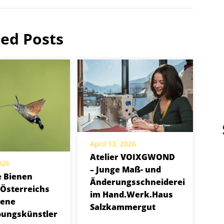
ted Posts
April 13, 2026
Atelier VOIXGWOND
026
– Junge Maß- und
e Bienen
Änderungsschneiderei
 Österreichs
im Hand.Werk.Haus
sene
Salzkammergut
bungskünstler