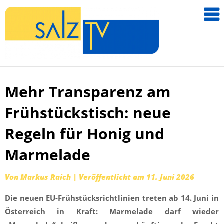
salzTV –
Nachricht
aus dem
Salzkamm
Mehr Transparenz am
Zum
Inhalt
Frühstückstisch: neue
springen
Regeln für Honig und
Marmelade
Von
Markus Raich
|
Veröffentlicht am
11. Juni 2026
Die neuen EU-Frühstücksrichtlinien treten ab 14. Juni in
Österreich in Kraft: Marmelade darf wieder