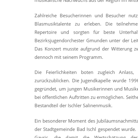
musikalische Nachwuchs aus der Region im Mitt
Zahlreiche Besucherinnen und Besucher nutz
Blasmusiktalente zu erleben. Die teilnehmen
Repertoire und sorgten für beste Unterhal
Bezirksjugendorchester Gmunden unter der Leit
Das Konzert musste aufgrund der Witterung zw
dennoch mit seinem Programm.
Die Feierlichkeiten boten zugleich Anlass,
zurückzublicken. Die Jugendkapelle wurde 1996 
gegründet, um jungen Musikerinnen und Musik
bei öffentlichen Auftritten zu ermöglichen. Seit
Bestandteil der Ischler Salinenmusik.
Ein besonderer Moment des Jubiläumsnachmitta
der Stadtgemeinde Bad Ischl gespendet wurde. 
Gavric, die damit die Wertschätzung der