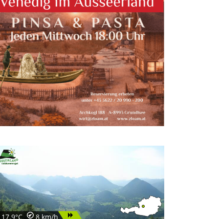
17.9°C
8 km/h