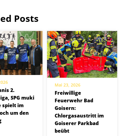
ted Posts
 2026
Mai 23, 2026
nis 2.
Freiwillige
iga, SPG muki
Feuerwehr Bad
 spielt im
Goisern:
noch um den
Chlorgasaustritt im
g
Goiserer Parkbad
beübt