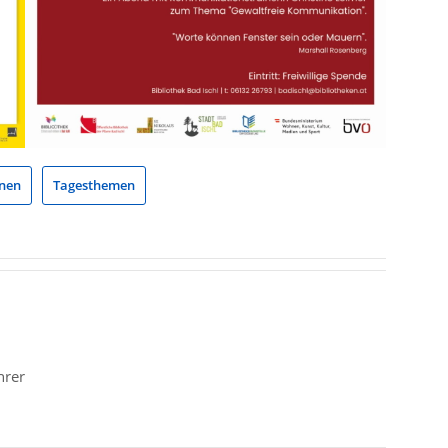
nen
Tagesthemen
hrer