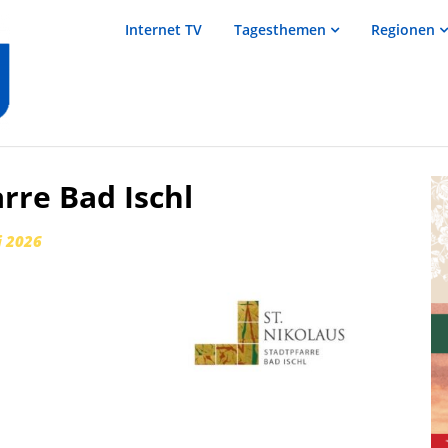
salzTV –
Internet TV
Tagesthemen
Regionen
Nachrichten
aus dem
Salzkammergut
rre Bad Ischl
i 2026