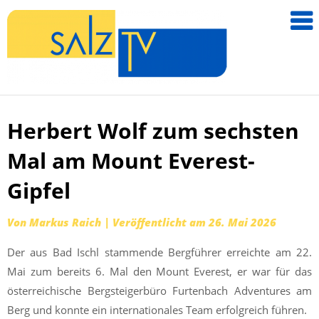
salzTV –
Nachricht
aus dem
Salzkamm
Herbert Wolf zum sechsten
Zum
Inhalt
Mal am Mount Everest-
springen
Gipfel
Von
Markus Raich
|
Veröffentlicht am
26. Mai 2026
Der aus Bad Ischl stammende Bergführer erreichte am 22.
Mai zum bereits 6. Mal den Mount Everest, er war für das
österreichische Bergsteigerbüro Furtenbach Adventures am
Berg und konnte ein internationales Team erfolgreich führen.