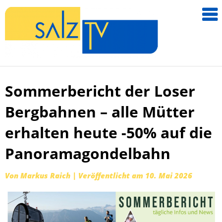
salzTV –
Nachricht
aus dem
Salzkamm
Sommerbericht der Loser
Zum
Inhalt
Bergbahnen – alle Mütter
springen
erhalten heute -50% auf die
Panoramagondelbahn
Von
Markus Raich
|
Veröffentlicht am
10. Mai 2026