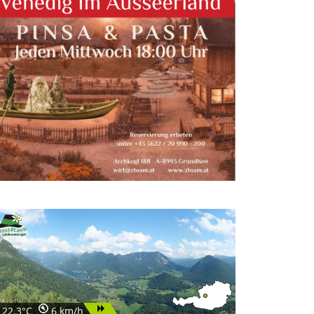
22.3°C
6 km/h