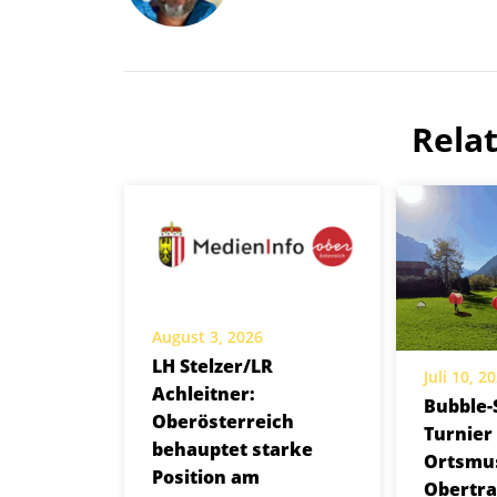
Rela
August 3, 2026
LH Stelzer/LR
Juli 10, 2
Achleitner:
Bubble-
Oberösterreich
Turnier
behauptet starke
Ortsmus
Position am
Obertr