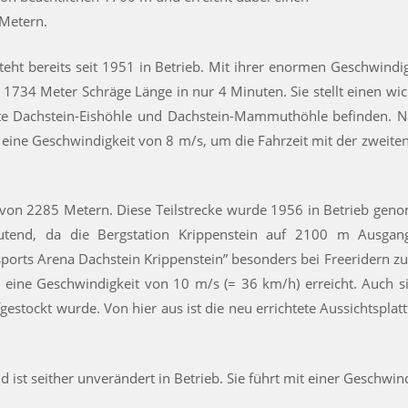
Metern.
steht bereits seit 1951 in Betrieb. Mit ihrer enormen Geschwind
734 Meter Schräge Länge in nur 4 Minuten. Sie stellt einen wic
te Dachstein-Eishöhle und Dachstein-Mammuthöhle befinden. 
 eine Geschwindigkeit von 8 m/s, um die Fahrzeit mit der zweiten
e von 2285 Metern. Diese Teilstrecke wurde 1956 in Betrieb geno
eutend, da die Bergstation Krippenstein auf 2100 m Ausgan
esports Arena Dachstein Krippenstein” besonders bei Freeridern z
e eine Geschwindigkeit von 10 m/s (= 36 km/h) erreicht. Auch s
fgestockt wurde. Von hier aus ist die neu errichtete Aussichtspla
d ist seither unverändert in Betrieb. Sie führt mit einer Geschwi