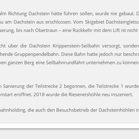
dalm Richtung Dachstein hätte führen sollen, wurde nie gebaut. 
am Dachstein aus erschlossen. Vom Skigebiet Dachsteingletsch
erung, bis nach Obertraun – eine Rückkehr mit dem Lift ist nicht
t über die Dachstein Krippenstein-Seilbahn versorgt, sonder
ehende Gruppenpendelbahn. Diese Bahn hatte jedoch nur beschrän
inen ganzen Berg eine Seilbahnrundfahrt unternehmen zu können
Sanierung der Teilstrecke 2 begonnen, die Teilstrecke 1 wurde
start eröffnet. 2018 wurde die Rieseneishöhle neu inszeniert.
bahnholding, die auch den Besuchsbetrieb der Dachsteinhöhlen i