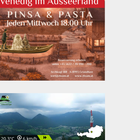
20.3°C
6 km/h