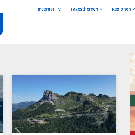
salzTV –
Internet TV
Tagesthemen
Regionen
Nachrichten
aus dem
Salzkammergut