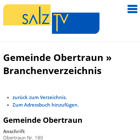
salzTV –
Nachricht
aus dem
Salzkamm
Gemeinde Obertraun »
Zum
Inhalt
Branchenverzeichnis
springen
zurück zum Verzeichnis.
Zum Adressbuch hinzufügen.
Gemeinde Obertraun
Anschrift
Obertraun Nr. 180