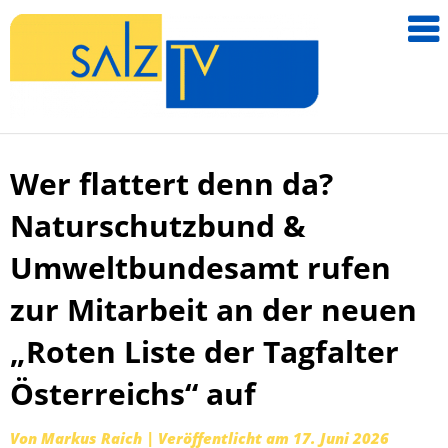
salzTV –
Nachricht
aus dem
Salzkamm
Wer flattert denn da?
Zum
Inhalt
Naturschutzbund &
springen
Umweltbundesamt rufen
zur Mitarbeit an der neuen
„Roten Liste der Tagfalter
Österreichs“ auf
Von
Markus Raich
|
Veröffentlicht am
17. Juni 2026