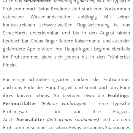
Auch das
Schachbrett
(Melanargia galathea)
ist eine typische
Frühsommerart. Seine Bestände sind stark vom Vorkommen
extensiver Wiesenlandschaften abhängig. Mit seiner
kontrastreichen schwarz-weißen Flügelzeichnung ist das
Schachbrett unverkennbar und bis in den August hinein
beobachtbar. Etwas länger flattern Kaisermantel und auch der
gefährdete Apollofalter: Ihre Hauptflugzeit beginnt ebenfalls
im Frühsommer, zieht sich jedoch bis in den Frühherbst
hinein.
Für einige Schmetterlingsarten markiert der Frühsommer
auch das Ende der Hauptflugzeit und somit auch das Ende
ihres kurzen Lebens: So beenden etwa die
Frühlings-
Perlmuttfalter
(Boloria euphrosyne)
– eine typische
Frühlingsart – im Juni ihre Flugzeit.
Auch
Aurorafalter
(Anthocharis cardamines)
sind ab dem
Frühsommer seltener zu sehen. Etwas besonders Spannendes